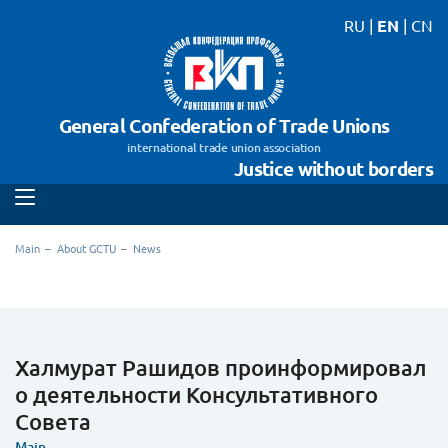
RU
|
EN
|
CN
General Confederation of Trade Unions
international trade union association
Justice without borders
Main
About GCTU
News
Халмурат Рашидов проинформировал
о деятельности Консультативного
Совета
Main