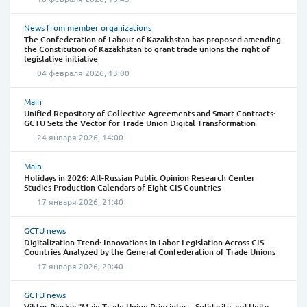
News from member organizations
The Confederation of Labour of Kazakhstan has proposed amending
the Constitution of Kazakhstan to grant trade unions the right of
legislative initiative
04 февраля 2026, 13:00
Main
Unified Repository of Collective Agreements and Smart Contracts:
GCTU Sets the Vector for Trade Union Digital Transformation
24 января 2026, 14:00
Main
Holidays in 2026: All-Russian Public Opinion Research Center
Studies Production Calendars of Eight CIS Countries
17 января 2026, 21:40
GCTU news
Digitalization Trend: Innovations in Labor Legislation Across CIS
Countries Analyzed by the General Confederation of Trade Unions
17 января 2026, 20:40
GCTU news
Viktor Pinsky: “Main Trade Union Principles – Solidarity and Unity –