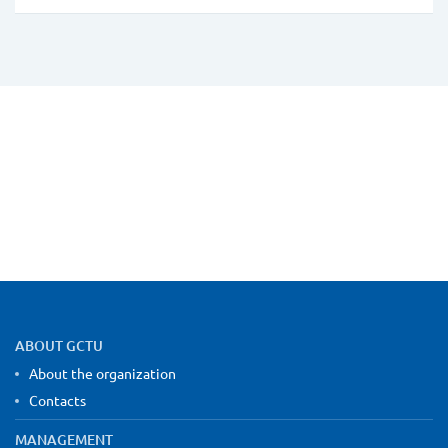
Site map and contact information
ABOUT GCTU
About the organization
Contacts
MANAGEMENT