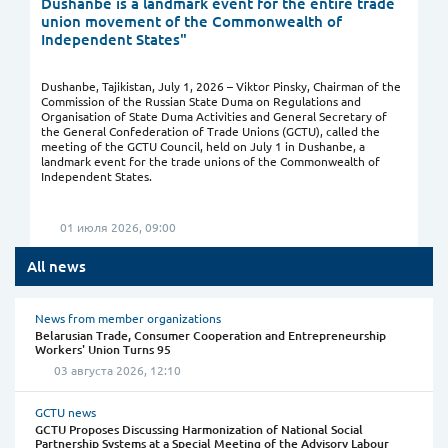
Dushanbe is a landmark event for the entire trade
union movement of the Commonwealth of
Independent States"
Dushanbe, Tajikistan, July 1, 2026 – Viktor Pinsky, Chairman of the
Commission of the Russian State Duma on Regulations and
Organisation of State Duma Activities and General Secretary of
the General Confederation of Trade Unions (GCTU), called the
meeting of the GCTU Council, held on July 1 in Dushanbe, a
landmark event for the trade unions of the Commonwealth of
Independent States.
01 июля 2026, 09:00
All news
News from member organizations
Belarusian Trade, Consumer Cooperation and Entrepreneurship
Workers' Union Turns 95
03 августа 2026, 12:10
GCTU news
GCTU Proposes Discussing Harmonization of National Social
Partnership Systems at a Special Meeting of the Advisory Labour