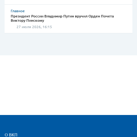
Главное
Президент России Владимир Путин вручил Орден Почета
Виктору Пинскому
27 июля 2026, 16:15
Карта сайта и контактная
О ВКП